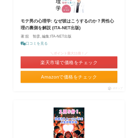
モテ男の心理学: なぜ彼はこうするのか？男性心
理の裏側を解説 (ITA-NET出版)
著:舘 智彦, 編集:ITA-NET出版
口コミを見る
＼ポイント最大11倍！／
楽天市場で価格をチェック
Amazonで価格をチェック
ポチップ