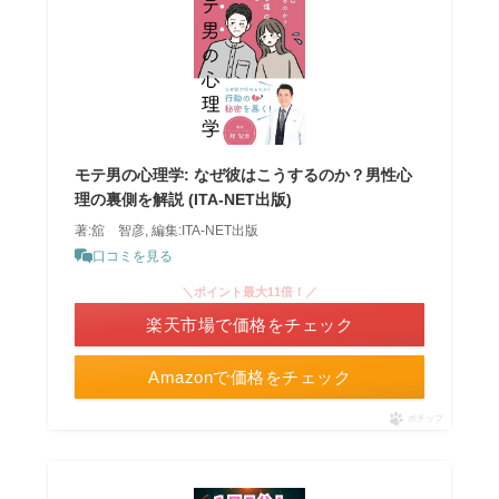
モテ男の心理学: なぜ彼はこうするのか？男性心
理の裏側を解説 (ITA-NET出版)
著:舘 智彦, 編集:ITA-NET出版
口コミを見る
＼ポイント最大11倍！／
楽天市場で価格をチェック
Amazonで価格をチェック
ポチップ