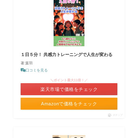
１日５分！ 共感力トレーニングで人生が変わる
著:葉羽
口コミを見る
＼ポイント最大11倍！／
楽天市場で価格をチェック
Amazonで価格をチェック
ポチップ